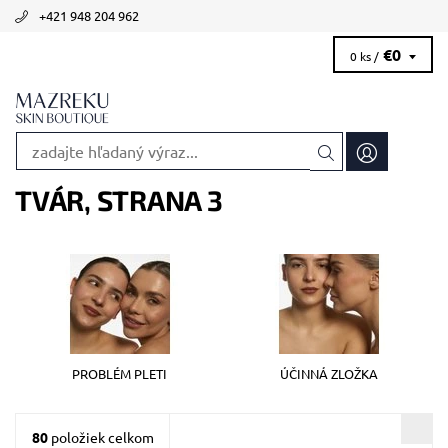
+421 948 204 962
€0
0 ks /
TVÁR
, STRANA 3
PROBLÉM PLETI
ÚČINNÁ ZLOŽKA
80
položiek celkom