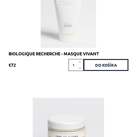
Kód:
1920
Značka:
Biologique Recherche
BIOLOGIQUE RECHERCHE - MASQUE VIVANT
€72
Odporúča sa pre Skin Instants so známkami akné.
Dostupnosť:
Skladom 3 ks
Kód:
1761
Značka:
Biologique Recherche