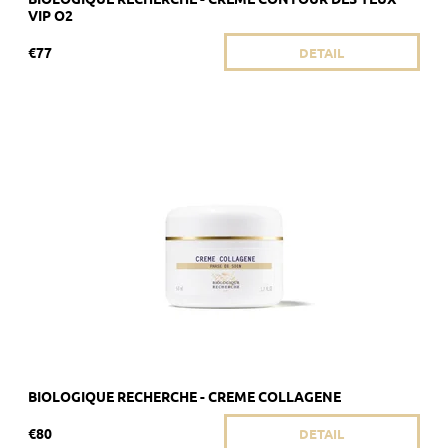
VIP O2
€77
DETAIL
Odporúča sa pre mastnejšiu pleť s prvými známkami starnutia.
Dostupnosť:
Vypredané
Kód:
1773
Značka:
Biologique Recherche
BIOLOGIQUE RECHERCHE - CREME COLLAGENE
€80
DETAIL