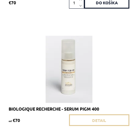
€70
Odporúčané pre matnú pokožku s pigmentovými škvrnami.
Dostupnosť:
Skladom 2 ks
Kód:
1896/8ML
Značka:
Biologique Recherche
BIOLOGIQUE RECHERCHE - SERUM PIGM 400
€70
DETAIL
od