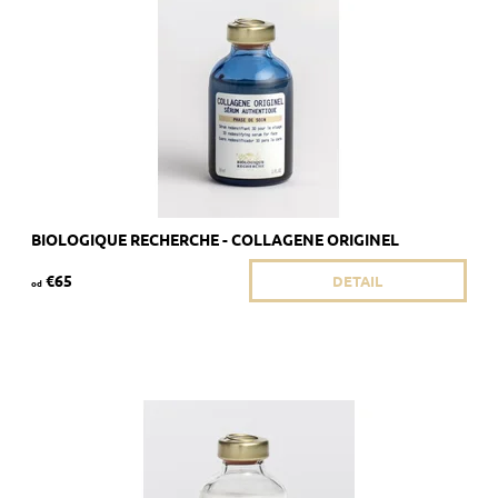
Dostupnosť:
Skladom >5 ks
Kód:
1857/8ML
Značka:
Biologique Recherche
BIOLOGIQUE RECHERCHE - COLLAGENE ORIGINEL
€65
DETAIL
od
Odporúčané pre dehydrovanú a podvyživenú pleť.
Dostupnosť:
Skladom 4 ks
Kód:
285/8ML
Značka:
Biologique Recherche