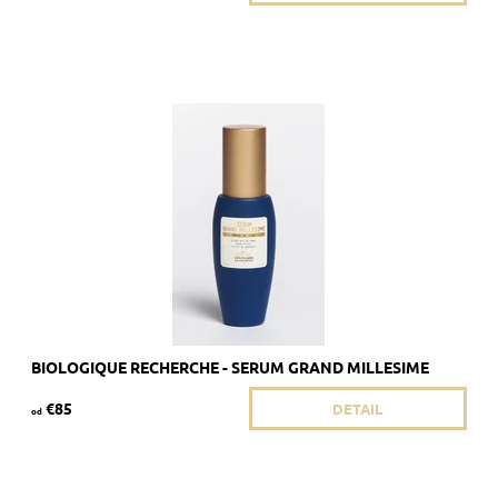
Odporúčané pri prvých známkach starnutia pokožky.
Dostupnosť:
Skladom 3 ks
Kód:
438/8ML
Značka:
Biologique Recherche
BIOLOGIQUE RECHERCHE - SERUM GRAND MILLESIME
€85
DETAIL
od