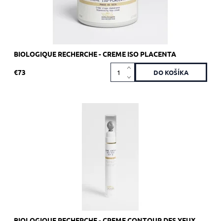
BIOLOGIQUE RECHERCHE - CREME ISO PLACENTA
€73
Odporúčané pre matnú a nevýraznú pleť s tmavými kruhmi
pod očami.
Dostupnosť:
Vypredané
Kód:
1839
Značka:
Biologique Recherche
BIOLOGIQUE RECHERCHE - CREME CONTOUR DES YEUX