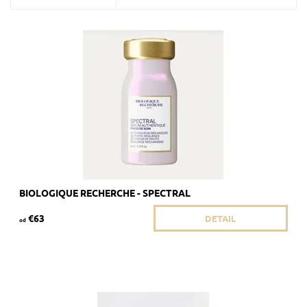
Sérum Spectral - inšpirované svetlom
Dostupnosť:
Skladom 4 ks
Kód:
525/8ML
Značka:
Biologique Recherche
BIOLOGIQUE RECHERCHE - SPECTRAL
€63
DETAIL
od
Odporúčané pre pleť s pretrvávajúcimi vráskami.