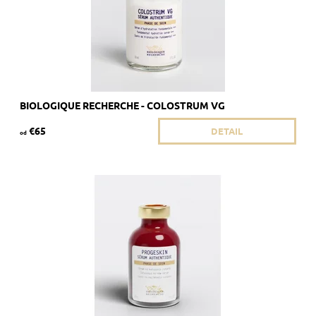
BIOLOGIQUE RECHERCHE - COLOSTRUM VG
€65
DETAIL
od
Odporúča sa pre ochabnutú pleť náchylnú na starnutie.
Dostupnosť:
Skladom >5 ks
Kód:
1851/8ML
Značka:
Biologique Recherche