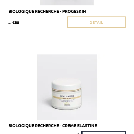
BIOLOGIQUE RECHERCHE - PROGESKIN
€65
DETAIL
od
Krém pre dehydrovanú pleť so známkami starnutia. PROTI
VRÁSKAM HYDRATAČNÝ REGENERAČNÝ
Dostupnosť:
Skladom 1 ks
Kód:
1755
Značka:
Biologique Recherche
BIOLOGIQUE RECHERCHE - CREME ELASTINE