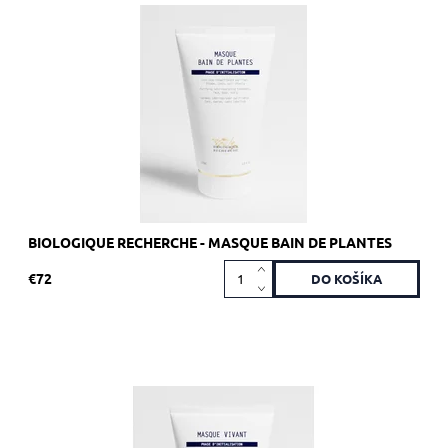
Odporúčané pre seboreickú a hyperseboreickú pokožku a
vlasovú pokožku.
Dostupnosť:
Skladom >5 ks
Kód:
1938
Značka:
Biologique Recherche
BIOLOGIQUE RECHERCHE - MASQUE BAIN DE PLANTES
€72
Odporúčané pre pokožku, ktorá je náchylná na seboroickú
dermatitídu a/alebo akné.
Dostupnosť:
Skladom >5 ks