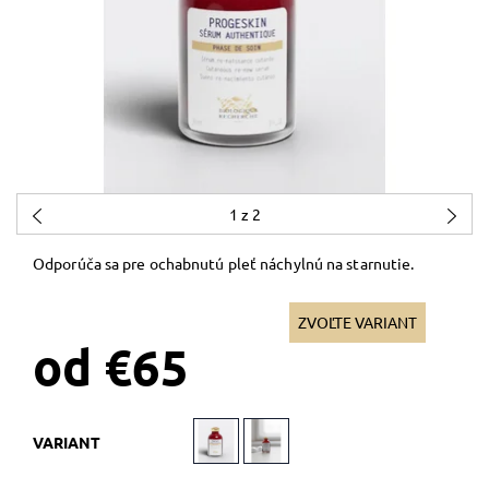
1
z 2
Odporúča sa pre ochabnutú pleť náchylnú na starnutie.
ZVOĽTE VARIANT
od €65
VARIANT