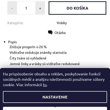
-
+
Kategória:
Vrásky
Otázka
Tlač
Popis
Znižuje progerín o 26 %
Viditeľne redukuje známky starnutia
Črty tváre sú vyhladené
Jemné linky a vrásky sú viditeľne redukované
Pleť je pevnejšia, tonizovanejšia a plnšia
Na prispôsobenie obsahu a reklám, poskytovanie funkcií
Pleť vyzerá oddýchnutá
sociálnych médií a analýzu návštevnosti používame súbory
cookie. Viac informácií
tu
.
NASTAVENIE
2026 © Mazreku Skin Boutique, všetky práva vyhradené
Upraviť nastavenie cookies