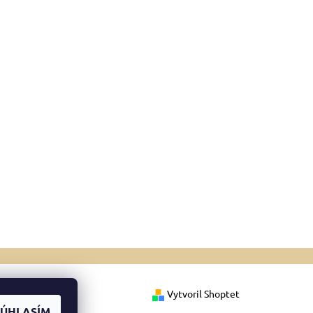
Vytvoril Shoptet
SÚHLASÍM