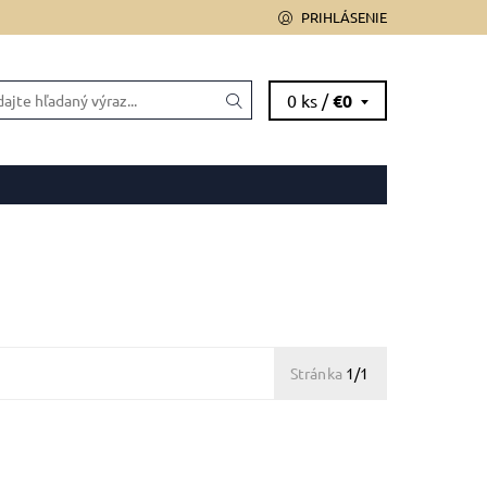
PRIHLÁSENIE
0 ks /
€0
 OD ZMLUVY
Stránka
1/1