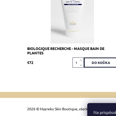
Kód:
1938
Značka:
Biologique Recherche
BIOLOGIQUE RECHERCHE - MASQUE BAIN DE
PLANTES
€72
2026 © Mazreku Skin Boutique, všetky práva vyhrade
Na prispôso