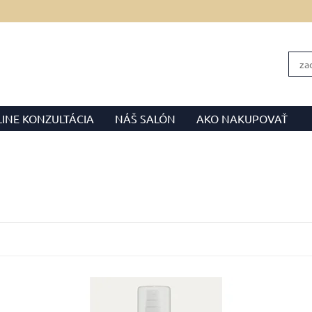
INE KONZULTÁCIA
NÁŠ SALÓN
AKO NAKUPOVAŤ
OBCHODNÉ PODMIENKY
FORMULÁR NA ODSTÚPENIE
u
Exfoliačný a regulačný toner na vlasy
Dostupnosť:
Skladom 3 ks
Kód:
519