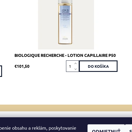
Značka:
Biologique Recherche
BIOLOGIQUE RECHERCHE - LOTION CAPILLAIRE P50
€101,50
né
Upraviť nastavenie cookies
benie obsahu a reklám, poskytovanie
ODMIETNUŤ