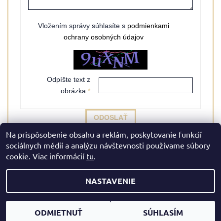
Vložením správy súhlasíte s
podmienkami
ochrany osobných údajov
Odpíšte text z
obrázka
Na prispôsobenie obsahu a reklám, poskytovanie funkcií
sociálnych médií a analýzu návštevnosti používame súbory
cookie. Viac informácií
tu
.
NASTAVENIE
2026 © Mazreku Skin Boutique, všetky práva vyhradené
Upraviť nastavenie cookies
Vytvoril Shoptet
ODMIETNUŤ
SÚHLASÍM