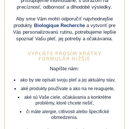
pristupujeme individuálne, s dôrazom na
precíznosť, odbornosť a dlhodobé výsledky.
Aby sme Vám mohli odporučiť najvhodnejšie
produkty
Biologique Recherche
a vytvoriť pre
Vás personalizovanú rutinu, potrebujeme lepšie
spoznať Vašu pleť, jej potreby a očakávania.
VYPLŇTE PROSÍM KRÁTKY
FORMULÁR NIŽŠIE
Napíšte nám:
ako by ste opísali svoju pleť a jej aktuálny stav,
aké produkty používate a ako na ne reagujete,
aké sú Vaše ciele, očakávania a konkrétne
problémy, ktoré chcete riešiť,
či máte alergie, citlivosti alebo špecifické
obmedzenia.