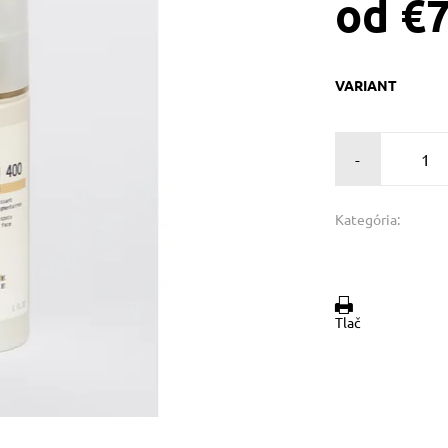
od €
VARIANT
-
Kategória:
Tlač