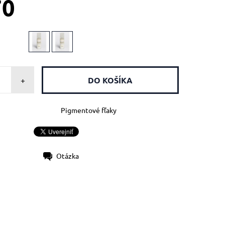
70
+
Pigmentové fľaky
Otázka