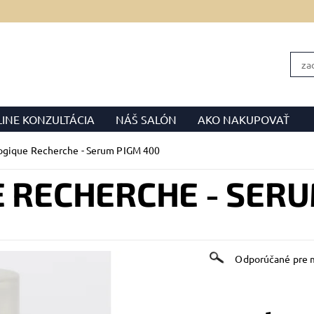
INE KONZULTÁCIA
NÁŠ SALÓN
AKO NAKUPOVAŤ
OBCHODNÉ PODMIENKY
FORMULÁR NA ODSTÚPENIE
ogique Recherche - Serum PIGM 400
 RECHERCHE - SER
Odporúčané pre 