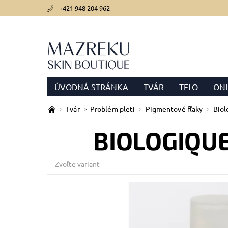
+421 948 204 962
ÚVODNÁ STRÁNKA
TVÁR
TELO
ONL
PODMIENKY OCHRANY OSOBNÝCH ÚDAJOV
Tvár
Problém pleti
Pigmentové fľaky
Biol
BIOLOGIQUE
Zvoľte variant