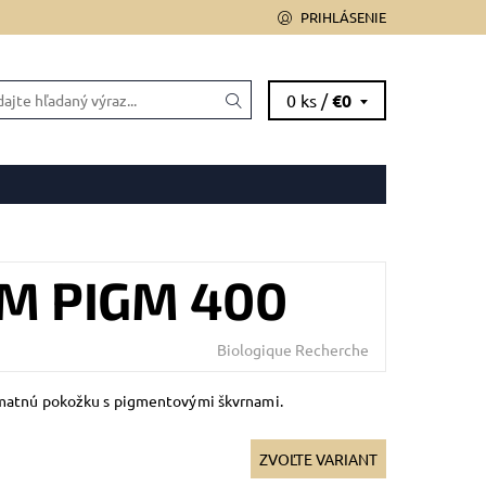
PRIHLÁSENIE
0 ks /
€0
 OD ZMLUVY
UM PIGM 400
Biologique Recherche
matnú pokožku s pigmentovými škvrnami.
ZVOĽTE VARIANT