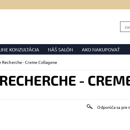
INE KONZULTÁCIA
NÁŠ SALÓN
AKO NAKUPOVAŤ
OBCHODNÉ PODMIENKY
FORMULÁR NA ODSTÚPENIE
e Recherche - Creme Collagene
 RECHERCHE - CREM
Odporúča sa pre m