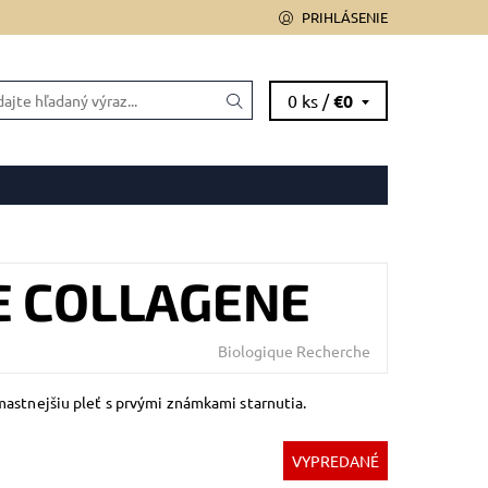
PRIHLÁSENIE
0 ks /
€0
 OD ZMLUVY
E COLLAGENE
Biologique Recherche
astnejšiu pleť s prvými známkami starnutia.
VYPREDANÉ