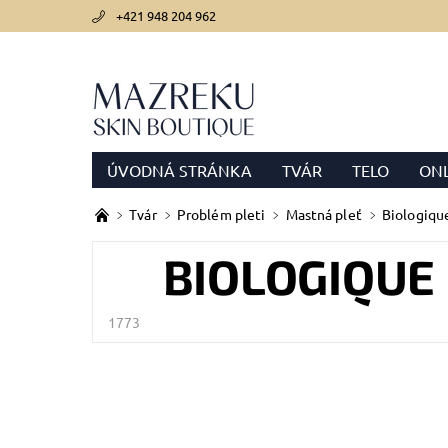
+421 948 204 962
ÚVODNÁ STRÁNKA
TVÁR
TELO
ONL
PODMIENKY OCHRANY OSOBNÝCH ÚDAJOV
Tvár
Problém pleti
Mastná pleť
Biologiqu
BIOLOGIQUE
1773