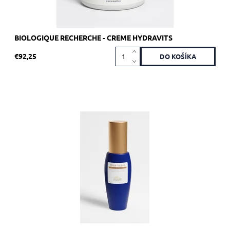
BIOLOGIQUE RECHERCHE - CREME HYDRAVITS
€92,25
Odporúčané pre suchú pokožku.
Dostupnosť:
Skladom 2 ks
Kód:
480/8ML
Značka:
Biologique Recherche