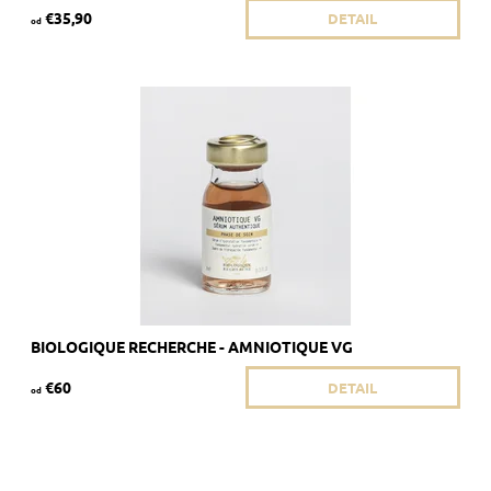
€35,90
DETAIL
od
Odporúčané pre dehydratovanú pokožku.
Dostupnosť:
Skladom 4 ks
Kód:
1866/8ML
Značka:
Biologique Recherche
BIOLOGIQUE RECHERCHE - AMNIOTIQUE VG
€60
DETAIL
od