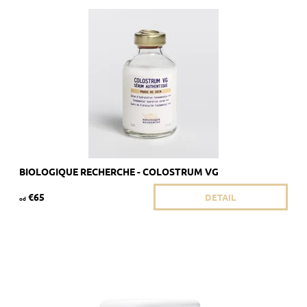
Odporúčané pre dehydrovanú a podvyživenú pleť.
Dostupnosť:
Skladom 2 ks
Kód:
285/8ML
Značka:
Biologique Recherche
BIOLOGIQUE RECHERCHE - COLOSTRUM VG
€65
DETAIL
od
Vyživujúci a hydratačný pleťový krém
Dostupnosť:
Skladom 3 ks
Kód:
513