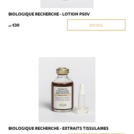
BIOLOGIQUE RECHERCHE - LOTION P50V
€30
DETAIL
od
Odporúča sa pre dehydratovanú a seboroickú pleť.
Dostupnosť:
Skladom 4 ks
Kód:
1869/8ML
Značka:
Biologique Recherche
BIOLOGIQUE RECHERCHE - EXTRAITS TISSULAIRES