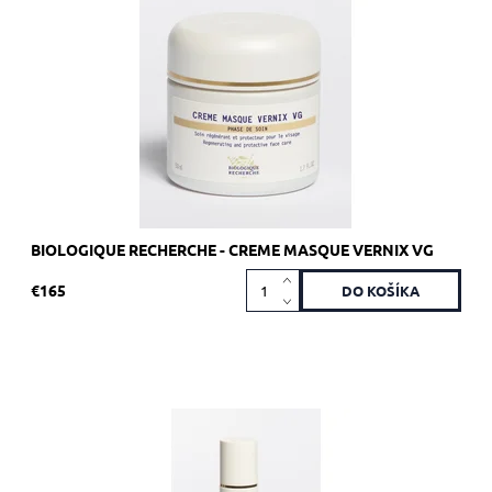
energie a/alebo stresom.
Dostupnosť:
Skladom 5 ks
Kód:
1791
Značka:
Biologique Recherche
BIOLOGIQUE RECHERCHE - CREME MASQUE VERNIX VG
€165
Odporúčané pre dehydrovanú pleť, a tiež ideálne pre mužskú
pokožku a pokožku vystavenú horúcim klimatickým
podmienkam.
Dostupnosť:
Skladom >5 ks