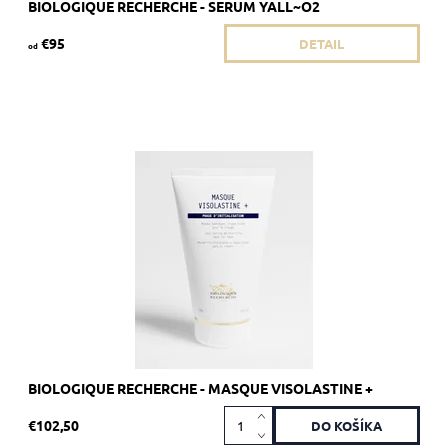
BIOLOGIQUE RECHERCHE - SERUM YALL~O2
€95
DETAIL
od
Odporúčané pre suchú pokožku.
Dostupnosť:
Skladom 4 ks
Kód:
1926
Značka:
Biologique Recherche
BIOLOGIQUE RECHERCHE - MASQUE VISOLASTINE +
€102,50