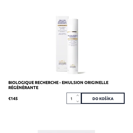
Regeneračný a hydratačný krém na tvár
Dostupnosť:
Skladom 3 ks
Kód:
510
Značka:
Biologique Recherche
BIOLOGIQUE RECHERCHE - EMULSION ORIGINELLE
RÉGÉNÉRANTE
€145
Odporúča sa pre okamžité ošetrenie pokožky s nedostatkom