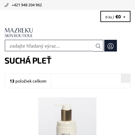
+421 948 204 962
€0
0 ks /
SUCHÁ PLEŤ
13
položiek celkom
Odporúčané pre alipidickú, dehydrovanú a zrelú pleť
Dostupnosť:
Skladom 2 ks
Kód:
1821/50
Značka:
Biologique Recherche