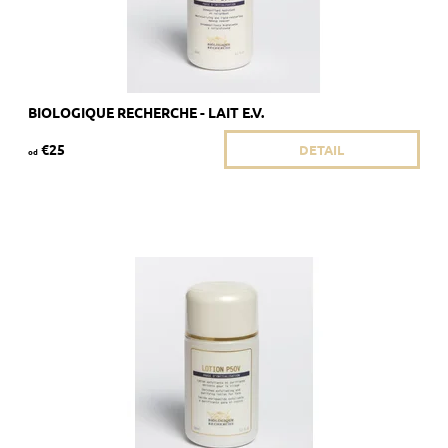
BIOLOGIQUE RECHERCHE - LAIT E.V.
€25
DETAIL
od
Dostupnosť:
Skladom 4 ks
Kód:
1812/50
Značka:
Biologique Recherche