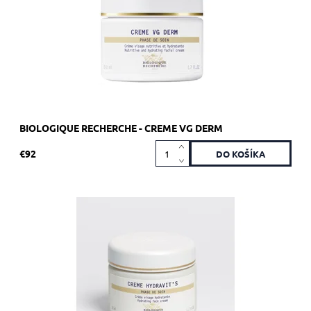
Značka:
Biologique Recherche
BIOLOGIQUE RECHERCHE - CREME VG DERM
€92
Odporúča sa pre dehydrovanú pleť, ktorá stratila vitalitu.
Dostupnosť:
Skladom 2 ks
Kód:
1764
Značka:
Biologique Recherche