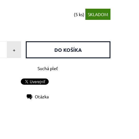
(5 ks)
SKLADOM
+
Suchá pleť
Otázka