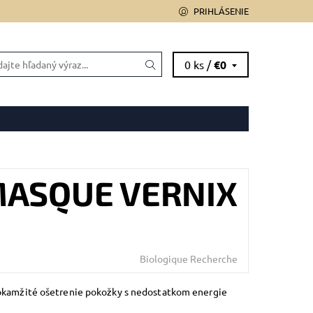
PRIHLÁSENIE
0 ks /
€0
 OD ZMLUVY
MASQUE VERNIX
Biologique Recherche
okamžité ošetrenie pokožky s nedostatkom energie