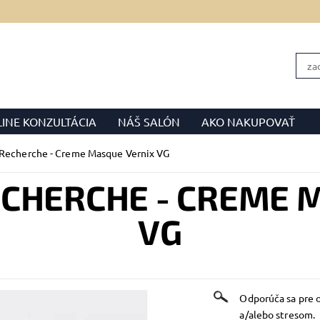
INE KONZULTÁCIA
NÁŠ SALÓN
AKO NAKUPOVAŤ
OBCHODNÉ PODMIENKY
FORMULÁR NA ODSTÚPENIE
 Recherche - Creme Masque Vernix VG
ECHERCHE - CREME 
VG
Odporúča sa pre 
a/alebo stresom.