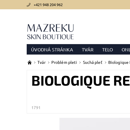
+421 948 204 962
ÚVODNÁ STRÁNKA
TVÁR
TELO
ONL
PODMIENKY OCHRANY OSOBNÝCH ÚDAJOV
Tvár
Problém pleti
Suchá pleť
Biologique
BIOLOGIQUE R
1791