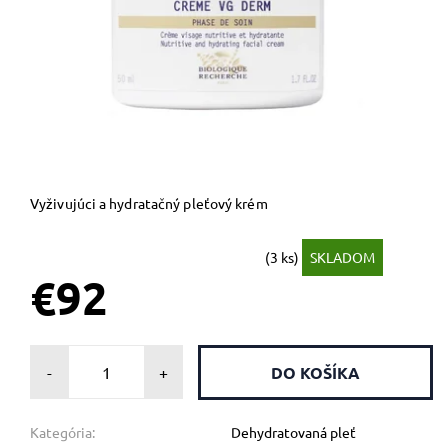
Vyživujúci a hydratačný pleťový krém
(3 ks)
SKLADOM
€92
-
+
Kategória:
Dehydratovaná pleť