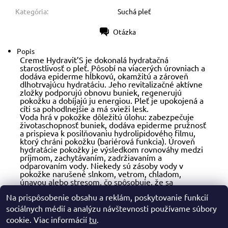
Kategória:
Suchá pleť
Otázka
Tlač
Popis
Creme Hydravit’S je dokonalá hydratačná
starostlivosť o pleť. Pôsobí na viacerých úrovniach a
dodáva epiderme hĺbkovú, okamžitú a zároveň
dlhotrvajúcu hydratáciu. Jeho revitalizačné aktívne
zložky podporujú obnovu buniek, regenerujú
pokožku a dobíjajú ju energiou. Pleť je upokojená a
cíti sa pohodlnejšie a má svieži lesk.
Voda hrá v pokožke dôležitú úlohu: zabezpečuje
životaschopnosť buniek, dodáva epiderme pružnosť
a prispieva k posilňovaniu hydrolipidového filmu,
ktorý chráni pokožku (bariérová funkcia). Úroveň
hydratácie pokožky je výsledkom rovnováhy medzi
príjmom, zachytávaním, zadržiavaním a
odparovaním vody. Niekedy sú zásoby vody v
pokožke narušené slnkom, vetrom, chladom,
únavou alebo stresom, čo spôsobuje, že sa
vyčerpávajú a je potrebný vonkajší príjem vody
Na prispôsobenie obsahu a reklám, poskytovanie funkcií
prostredníctvom vhodnej kozmetiky.
sociálnych médií a analýzu návštevnosti používame súbory
cookie. Viac informácií
tu
.