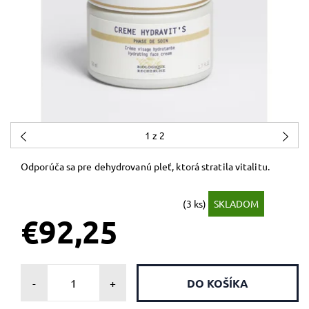
1
z 2
Odporúča sa pre dehydrovanú pleť, ktorá stratila vitalitu.
(3 ks)
SKLADOM
€92,25
-
+