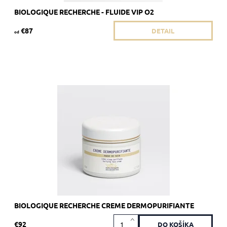
BIOLOGIQUE RECHERCHE - FLUIDE VIP O2
€87
DETAIL
od
Odporúča sa pre pleť Skin Instants so sklonom k ​​seboree a
akné.
Dostupnosť:
Skladom >5 ks
Kód:
1758
Značka:
Biologique Recherche
BIOLOGIQUE RECHERCHE CREME DERMOPURIFIANTE
€92