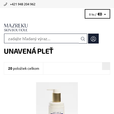
+421 948 204 962
€0
0 ks /
UNAVENÁ PLEŤ
20
položiek celkom
Odporúčané pre mdlú a nevýraznú pleť.
Dostupnosť:
Skladom >5 ks
Kód:
1830/50
Značka:
Biologique Recherche