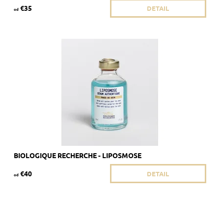
€35
DETAIL
od
Odporúčané pri opuchoch pod očami.
Dostupnosť:
Skladom >5 ks
Kód:
381/8ML
Značka:
Biologique Recherche
BIOLOGIQUE RECHERCHE - LIPOSMOSE
€40
DETAIL
od