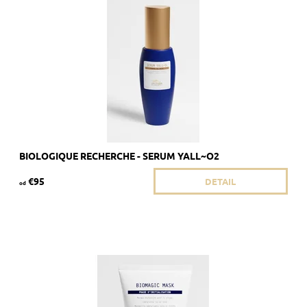
Dostupnosť:
Skladom 2 ks
Kód:
480/8ML
Značka:
Biologique Recherche
BIOLOGIQUE RECHERCHE - SERUM YALL~O2
€95
DETAIL
od
Odporúčané pre mdlú pokožku s rozšírenými pórmi a/alebo
sklonom k seboree.
Dostupnosť:
Skladom >5 ks
Kód:
1932