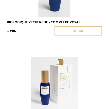
BIOLOGIQUE RECHERCHE - COMPLEXE ROYAL
€86
DETAIL
od
Odporúčané pre mdlú pokožku bez jasu.
Dostupnosť:
Skladom 3 ks
Kód:
1911/8ML
Značka:
Biologique Recherche