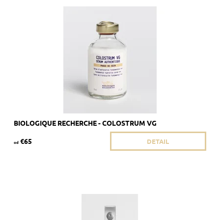
Odporúčané pre dehydrovanú a podvyživenú pleť.
Dostupnosť:
Skladom 2 ks
Kód:
285/8ML
Značka:
Biologique Recherche
BIOLOGIQUE RECHERCHE - COLOSTRUM VG
€65
DETAIL
od
Odporúčané pre matnú a nevýraznú pleť s tmavými kruhmi
pod očami.
Dostupnosť:
Vypredané