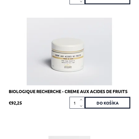
Odporúčané pre zrelú a/alebo aknóznu pleť.
Dostupnosť:
Skladom 4 ks
Kód:
1797
Značka:
Biologique Recherche
BIOLOGIQUE RECHERCHE - CREME AUX ACIDES DE FRUITS
€92,25
Odporúčané pre suchú pokožku.