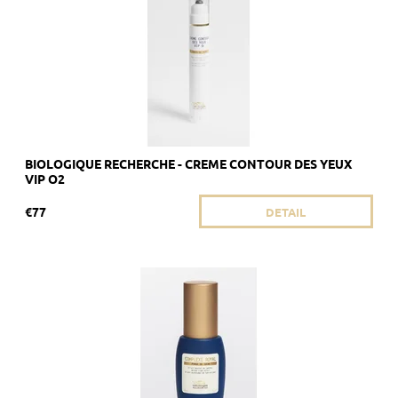
Kód:
1839
Značka:
Biologique Recherche
BIOLOGIQUE RECHERCHE - CREME CONTOUR DES YEUX
VIP O2
€77
DETAIL
Odporúčané pre alipidickú pokožku, ktorej chýba žiarivosť.
Dostupnosť:
Skladom 2 ks
Kód:
1908/8ML
Značka:
Biologique Recherche