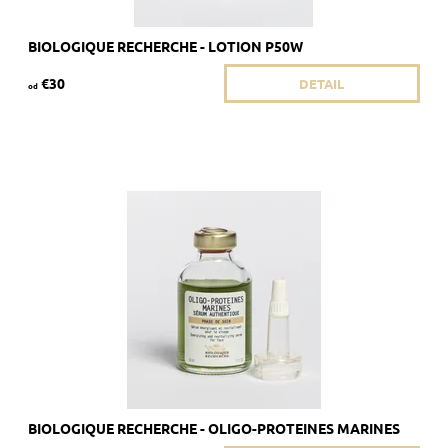
BIOLOGIQUE RECHERCHE - LOTION P50W
€30
DETAIL
od
Odporúčané pre mdlú pleť s tmavými kruhmi pod očami
Dostupnosť:
Skladom
Kód:
1884/8ML
Značka:
Biologique Recherche
BIOLOGIQUE RECHERCHE - OLIGO-PROTEINES MARINES