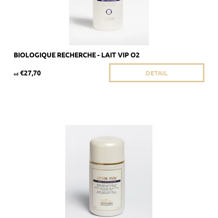
BIOLOGIQUE RECHERCHE - LAIT VIP O2
€27,70
DETAIL
od
Odporúčané pre jemnú a/alebo citlivú pokožku.
Dostupnosť:
Skladom 5 ks
Kód:
1809/50
Značka:
Biologique Recherche