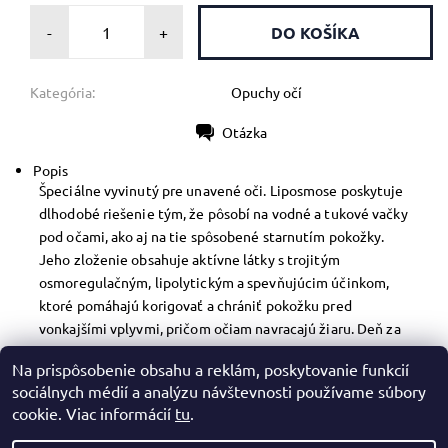
-
+
Kategória:
Opuchy očí
Otázka
Tlač
Popis
Špeciálne vyvinutý pre unavené oči. Liposmose poskytuje
dlhodobé riešenie tým, že pôsobí na vodné a tukové vačky
pod očami, ako aj na tie spôsobené starnutím pokožky.
Jeho zloženie obsahuje aktívne látky s trojitým
osmoregulačným, lipolytickým a spevňujúcim účinkom,
ktoré pomáhajú korigovať a chrániť pokožku pred
vonkajšími vplyvmi, pričom očiam navracajú žiaru. Deň za
dňom sa objem opuchov zmenšuje, oči sú oživené a
Na prispôsobenie obsahu a reklám, poskytovanie funkcií
kontúra očí vyhladená.
sociálnych médií a analýzu návštevnosti používame súbory
cookie. Viac informácií
tu
.