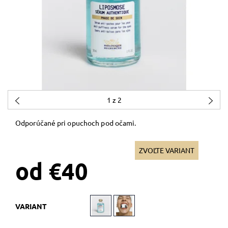
1
z 2
Odporúčané pri opuchoch pod očami.
ZVOĽTE VARIANT
od €40
VARIANT