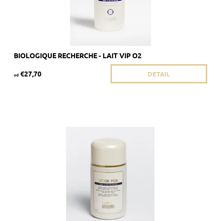
BIOLOGIQUE RECHERCHE - LAIT VIP O2
€27,70
DETAIL
od
Odporúčané pre jemnú a/alebo citlivú pokožku.
Dostupnosť:
Skladom 5 ks
Kód:
1809/50
Značka:
Biologique Recherche