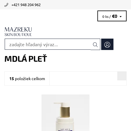
+421 948 204 962
€0
0 ks /
MDLÁ PLEŤ
15
položiek celkom
Odporúčané pre mdlú a nevýraznú pleť.
Dostupnosť:
Skladom >5 ks
Kód:
1830/50
Značka:
Biologique Recherche