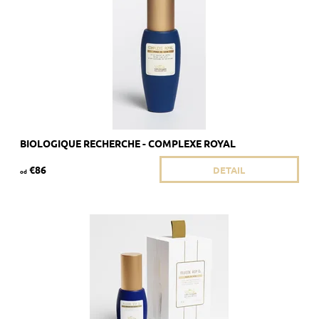
Kód:
1908/8ML
Značka:
Biologique Recherche
BIOLOGIQUE RECHERCHE - COMPLEXE ROYAL
€86
DETAIL
od
Odporúčané pre mdlú pokožku bez jasu.
Dostupnosť:
Skladom 3 ks
Kód:
1911/8ML
Značka:
Biologique Recherche