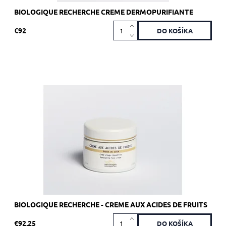
BIOLOGIQUE RECHERCHE CREME DERMOPURIFIANTE
€92
Odporúčané pre zrelú a/alebo aknóznu pleť.
Dostupnosť:
Skladom 4 ks
Kód:
1797
Značka:
Biologique Recherche
BIOLOGIQUE RECHERCHE - CREME AUX ACIDES DE FRUITS
€92,25