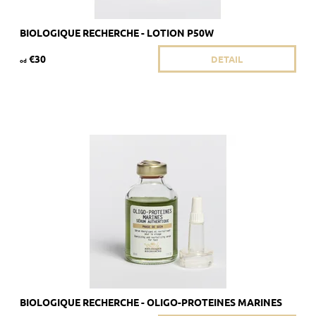
BIOLOGIQUE RECHERCHE - LOTION P50W
€30
DETAIL
od
Odporúčané pre mdlú pleť s tmavými kruhmi pod očami
Dostupnosť:
Skladom
Kód:
1884/8ML
Značka:
Biologique Recherche
BIOLOGIQUE RECHERCHE - OLIGO-PROTEINES MARINES