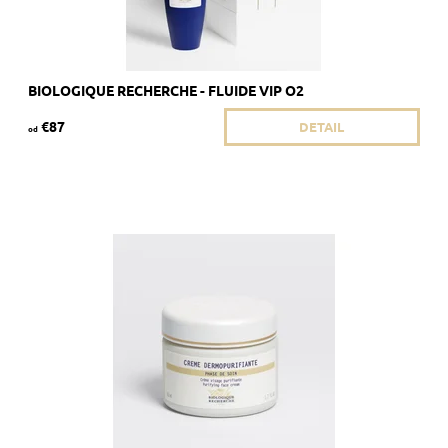
BIOLOGIQUE RECHERCHE - FLUIDE VIP O2
€87
DETAIL
od
Odporúča sa pre pleť Skin Instants so sklonom k ​​seboree a
akné.
Dostupnosť:
Skladom >5 ks
Kód:
1758
Značka:
Biologique Recherche