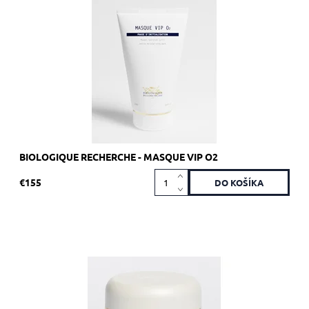
Dostupnosť:
Skladom 1 ks
Kód:
1923
Značka:
Biologique Recherche
BIOLOGIQUE RECHERCHE - MASQUE VIP O2
€155
Odporúča sa pre okamžité ošetrenie pokožky s nedostatkom
energie a/alebo stresom.
Dostupnosť:
Skladom 5 ks
Kód:
1791