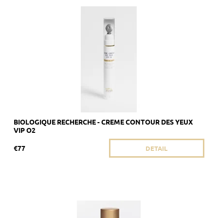
Odporúčané pre matnú a nevýraznú pleť s tmavými kruhmi
pod očami.
Dostupnosť:
Vypredané
Kód:
1839
Značka:
Biologique Recherche
BIOLOGIQUE RECHERCHE - CREME CONTOUR DES YEUX
VIP O2
€77
DETAIL
Odporúčané pre alipidickú pokožku, ktorej chýba žiarivosť.
Dostupnosť:
Skladom 3 ks