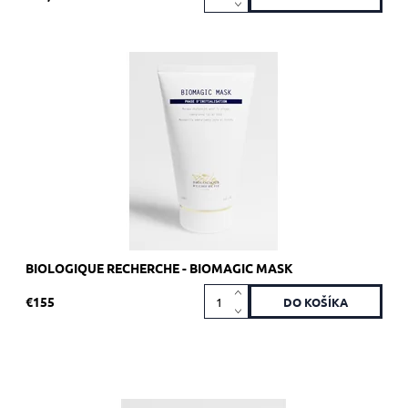
Odporúčané pre mdlú pokožku s rozšírenými pórmi a/alebo
sklonom k seboree.
Dostupnosť:
Skladom >5 ks
Kód:
1932
Značka:
Biologique Recherche
BIOLOGIQUE RECHERCHE - BIOMAGIC MASK
€155
Odporúčané pre mdlú a unavenú pokožku.