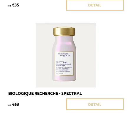
€35
DETAIL
od
Sérum Spectral - inšpirované svetlom
Dostupnosť:
Skladom 4 ks
Kód:
525/8ML
Značka:
Biologique Recherche
BIOLOGIQUE RECHERCHE - SPECTRAL
€63
DETAIL
od