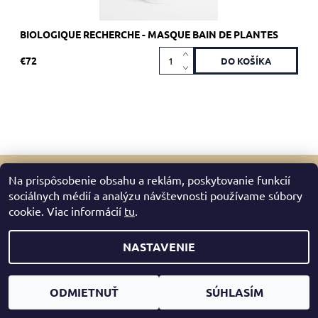
BIOLOGIQUE RECHERCHE - MASQUE BAIN DE PLANTES
€72
Na prispôsobenie obsahu a reklám, poskytovanie funkcií
sociálnych médií a analýzu návštevnosti používame súbory
2026 © Mazreku Skin Boutique, všetky práva vyhradené
cookie. Viac informácií
tu
.
Upraviť nastavenie cookies
Vytvoril Shoptet
NASTAVENIE
ODMIETNUŤ
SÚHLASÍM