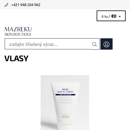
+421 948 204 962
€0
0 ks /
VLASY
Odporúčané pre seboreickú a hyperseboreickú pokožku a
vlasovú pokožku.
Dostupnosť:
Skladom >5 ks
Kód:
1938
Značka:
Biologique Recherche