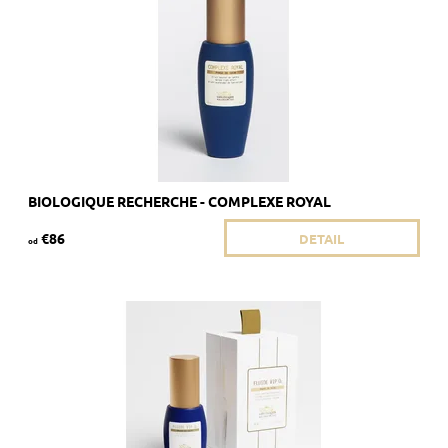
Kód:
1908/8ML
Značka:
Biologique Recherche
BIOLOGIQUE RECHERCHE - COMPLEXE ROYAL
€86
DETAIL
od
Odporúčané pre mdlú pokožku bez jasu.
Dostupnosť:
Skladom 3 ks
Kód:
1911/8ML
Značka:
Biologique Recherche