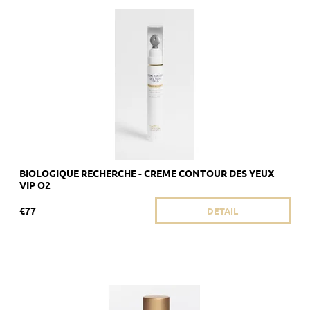
Odporúčané pre matnú a nevýraznú pleť s tmavými kruhmi
pod očami.
Dostupnosť:
Vypredané
Kód:
1839
Značka:
Biologique Recherche
BIOLOGIQUE RECHERCHE - CREME CONTOUR DES YEUX
VIP O2
€77
DETAIL
Odporúčané pre alipidickú pokožku, ktorej chýba žiarivosť.
Dostupnosť:
Skladom 2 ks