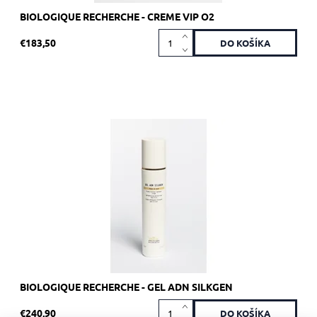
BIOLOGIQUE RECHERCHE - CREME VIP O2
€183,50
Odporúčané pre dehydrovanú pleť, a tiež ideálne pre mužskú
pokožku a pokožku vystavenú horúcim klimatickým
podmienkam.
Dostupnosť:
Skladom >5 ks
Kód:
1941
Značka:
Biologique Recherche
BIOLOGIQUE RECHERCHE - GEL ADN SILKGEN
€240,90