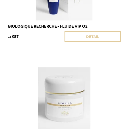
BIOLOGIQUE RECHERCHE - FLUIDE VIP O2
€87
DETAIL
od
Odporúčané pre matnú a mdlú pleť.
Dostupnosť:
Skladom 4 ks
Kód:
1800
Značka:
Biologique Recherche