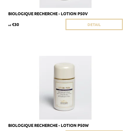
BIOLOGIQUE RECHERCHE - LOTION P50V
€30
DETAIL
od
Odporúčané pre jemnú a/alebo citlivú pokožku.
Dostupnosť:
Skladom 5 ks
Kód:
1809/50
Značka:
Biologique Recherche
BIOLOGIQUE RECHERCHE - LOTION P50W