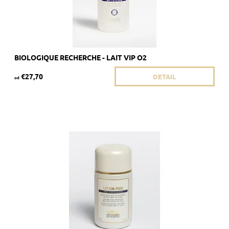
BIOLOGIQUE RECHERCHE - LAIT VIP O2
€27,70
DETAIL
od
Dostupnosť:
Skladom 4 ks
Kód:
1812/50
Značka:
Biologique Recherche