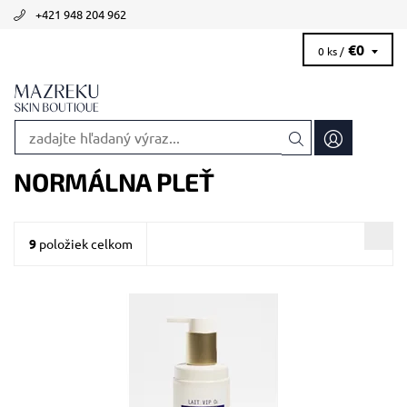
+421 948 204 962
€0
0 ks /
NORMÁLNA PLEŤ
9
položiek celkom
Odporúčané pre mdlú a nevýraznú pleť.
Dostupnosť:
Skladom >5 ks
Kód:
1830/50
Značka:
Biologique Recherche