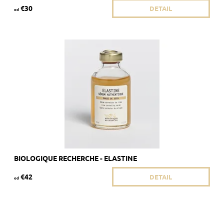
€30
DETAIL
od
Odporúčané pre okamžité účinky na pokožku s vráskami.
Dostupnosť:
Skladom >5 ks
Kód:
1878/8ML
Značka:
Biologique Recherche
BIOLOGIQUE RECHERCHE - ELASTINE
€42
DETAIL
od