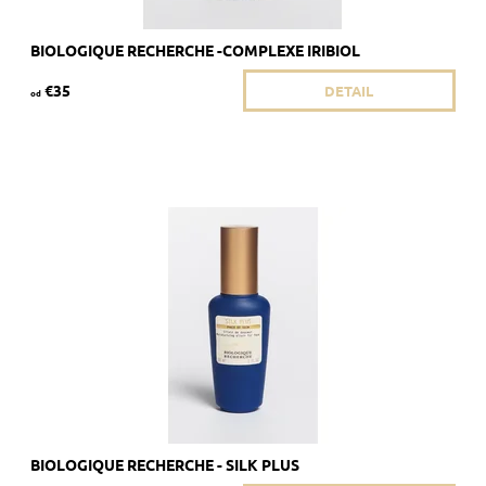
BIOLOGIQUE RECHERCHE -COMPLEXE IRIBIOL
€35
DETAIL
od
Odporúčané pre seboroickú a citlivú pokožku.
Dostupnosť:
Skladom 3 ks
Kód:
483/8ML
Značka:
Biologique Recherche
BIOLOGIQUE RECHERCHE - SILK PLUS