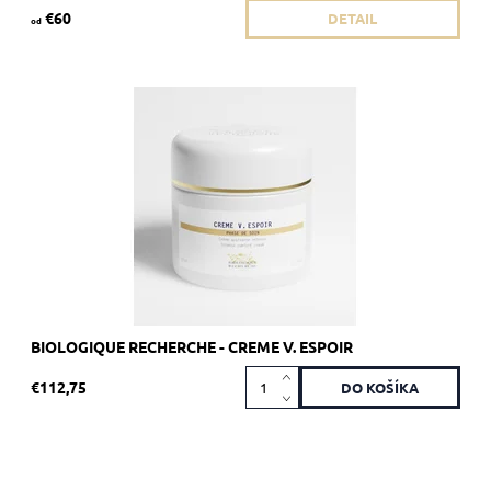
€60
DETAIL
od
Odporúčané pre citlivú pleť so sklonom k ​​začervenaniu.
Dostupnosť:
Skladom 4 ks
Kód:
1794
Značka:
Biologique Recherche
BIOLOGIQUE RECHERCHE - CREME V. ESPOIR
€112,75