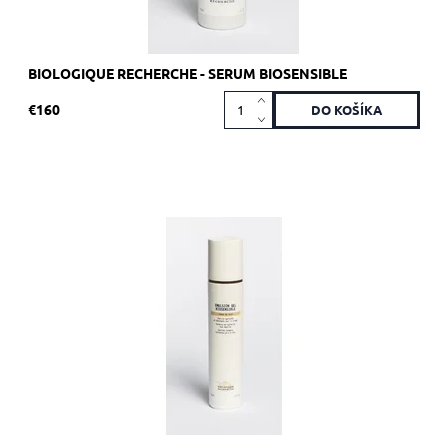
BIOLOGIQUE RECHERCHE - SERUM BIOSENSIBLE
€160
Odporúčané pre citlivú, reaktívnu alebo poškodenú pokožku.
Dostupnosť:
Skladom 2 ks
Kód:
1947
Značka:
Biologique Recherche