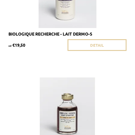
BIOLOGIQUE RECHERCHE - LAIT DERMO-S
€19,50
DETAIL
od
Odporúča sa pre pokožku, ktorá je náchylná na seboroickú
dermatitídu a akné.
Dostupnosť:
Skladom 4 ks
Kód:
1845/8ML
Značka:
Biologique Recherche