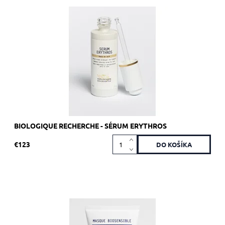
Odporúčané pre pleť náchylnú na rosaceu.
Dostupnosť:
Skladom 3 ks
Kód:
1890
Značka:
Biologique Recherche
BIOLOGIQUE RECHERCHE - SÉRUM ERYTHROS
€123
Odporúčané pre citlivú pokožku.
Dostupnosť:
Skladom >5 ks
Kód:
1929