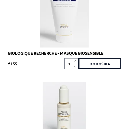
Značka:
Biologique Recherche
BIOLOGIQUE RECHERCHE - MASQUE BIOSENSIBLE
€155
Odporúčané pre citlivú pokožku.
Dostupnosť:
Skladom 4 ks
Kód:
1893
Značka:
Biologique Recherche