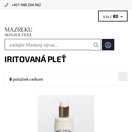
+421 948 204 962
€0
0 ks /
IRITOVANÁ PLEŤ
8
položiek celkom
Odporúčané pre citlivú pokožku.
Dostupnosť:
Skladom >5 ks
Kód:
1818/50
Značka:
Biologique Recherche