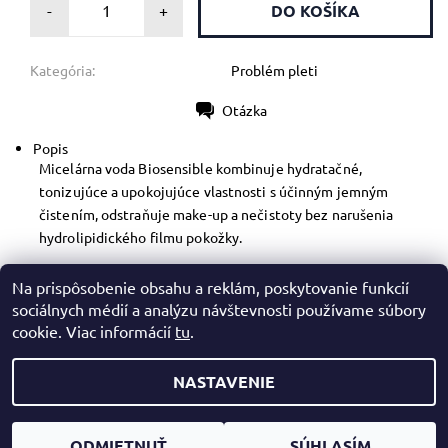
-
+
Kategória:
Problém pleti
Otázka
Tlač
Popis
Micelárna voda Biosensible kombinuje hydratačné,
tonizujúce a upokojujúce vlastnosti s účinným jemným
čistením, odstraňuje make-up a nečistoty bez narušenia
hydrolipidického filmu pokožky.
Po vyčistení pleti je potrebné micelárnu vodu opláchnuť
Na prispôsobenie obsahu a reklám, poskytovanie funkcií
vlažnou vodou.
sociálnych médií a analýzu návštevnosti používame súbory
cookie. Viac informácií
tu
.
NASTAVENIE
2026 © Mazreku Skin Boutique, všetky práva vyhradené
Upraviť nastavenie cookies
Vytvoril Shoptet
ODMIETNUŤ
SÚHLASÍM