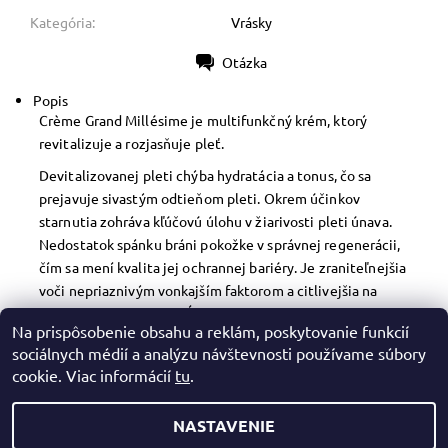
Kategória:
Vrásky
Otázka
Tlač
Popis
Crème Grand Millésime je multifunkčný krém, ktorý
revitalizuje a rozjasňuje pleť.
Devitalizovanej pleti chýba hydratácia a tonus, čo sa
prejavuje sivastým odtieňom pleti. Okrem účinkov
starnutia zohráva kľúčovú úlohu v žiarivosti pleti únava.
Nedostatok spánku bráni pokožke v správnej regenerácii,
čím sa mení kvalita jej ochrannej bariéry. Je zraniteľnejšia
voči nepriaznivým vonkajším faktorom a citlivejšia na
dehydratáciu pokožky. Únava zanecháva na tvári stopy:
Na prispôsobenie obsahu a reklám, poskytovanie funkcií
matná pleť a zvlnené črty.
sociálnych médií a analýzu návštevnosti používame súbory
cookie. Viac informácií
tu
.
NASTAVENIE
2026 © Mazreku Skin Boutique, všetky práva vyhradené