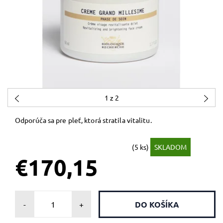
1
z 2
Odporúča sa pre pleť, ktorá stratila vitalitu.
(5 ks)
SKLADOM
€170,15
-
+