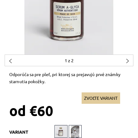
1
z 2
Odporúča sa pre pleť, pri ktorej sa prejavujú prvé známky
starnutia pokožky.
ZVOĽTE VARIANT
od €60
VARIANT