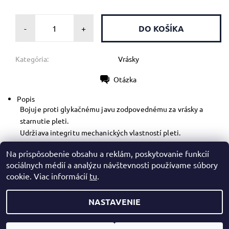
-
+
Kategória:
Vrásky
Otázka
Tlač
Popis
Bojuje proti glykačnému javu zodpovednému za vrásky a
starnutie pleti.
Udržiava integritu mechanických vlastností pleti.
Pleť je žiarivejšia a pružnejšia a znovu získava svoju
Na prispôsobenie obsahu a reklám, poskytovanie funkcií
vitalitu.
sociálnych médií a analýzu návštevnosti používame súbory
cookie. Viac informácií
tu
.
NASTAVENIE
2026 © Mazreku Skin Boutique, všetky práva vyhradené
Upraviť nastavenie cookies