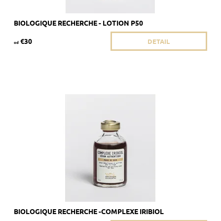
BIOLOGIQUE RECHERCHE - LOTION P50
€30
DETAIL
od
Odporúča sa pre pokožku, ktorá je náchylná na seboroickú
dermatitídu a akné.
Dostupnosť:
Skladom 4 ks
Kód:
1845/8ML
Značka:
Biologique Recherche
BIOLOGIQUE RECHERCHE -COMPLEXE IRIBIOL