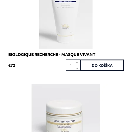
Kód:
1920
Značka:
Biologique Recherche
BIOLOGIQUE RECHERCHE - MASQUE VIVANT
€72
Odporúča sa pre Skin Instants so známkami akné.
Dostupnosť:
Skladom 3 ks
Kód:
1761
Značka:
Biologique Recherche