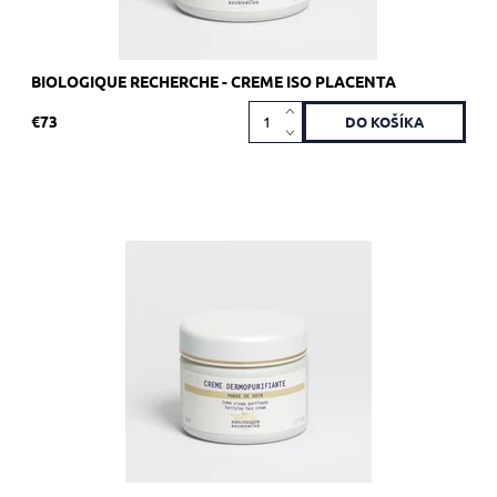
BIOLOGIQUE RECHERCHE - CREME ISO PLACENTA
€73
Odporúča sa pre pleť Skin Instants so sklonom k ​​seboree a
akné.
Dostupnosť:
Skladom >5 ks
Kód:
1758
Značka:
Biologique Recherche