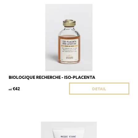
Odporúčané pre pokožku so stopami akné.
Dostupnosť:
Skladom 5 ks
Kód:
1848/8ML
Značka:
Biologique Recherche
BIOLOGIQUE RECHERCHE - ISO-PLACENTA
€42
DETAIL
od
Odporúčané pre pokožku, ktorá je náchylná na seboroickú
dermatitídu a/alebo akné.
Dostupnosť:
Skladom >5 ks