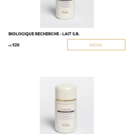
BIOLOGIQUE RECHERCHE - LAIT S.R.
€20
DETAIL
od
Odporúča sa pre pleť so sklonom k ​​seboree a/alebo
keratinizovanej pleti.
Dostupnosť:
Skladom >5 ks
Kód:
1806/50
Značka:
Biologique Recherche