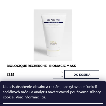
Odporúčané pre mdlú pokožku s rozšírenými pórmi a/alebo
sklonom k seboree.
Dostupnosť:
Skladom >5 ks
Kód:
1932
Značka:
Biologique Recherche
BIOLOGIQUE RECHERCHE - BIOMAGIC MASK
€155
Na prispôsobenie obsahu a reklám, poskytovanie funkcií
sociálnych médií a analýzu návštevnosti používame súbory
cookie. Viac informácií
tu
.