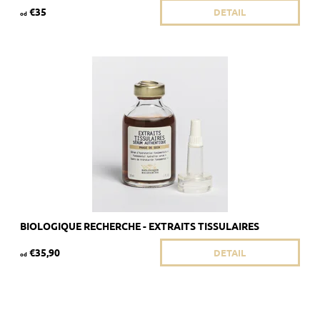
€35
DETAIL
od
Odporúča sa pre dehydratovanú a seboroickú pleť.
Dostupnosť:
Skladom 4 ks
Kód:
1869/8ML
Značka:
Biologique Recherche
BIOLOGIQUE RECHERCHE - EXTRAITS TISSULAIRES
€35,90
DETAIL
od