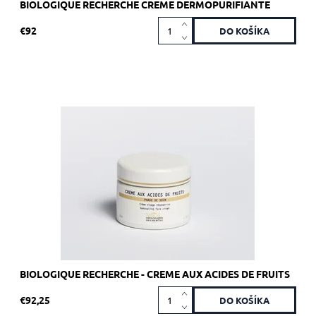
BIOLOGIQUE RECHERCHE CREME DERMOPURIFIANTE
€92
Odporúčané pre zrelú a/alebo aknóznu pleť.
Dostupnosť:
Skladom 4 ks
Kód:
1797
Značka:
Biologique Recherche
BIOLOGIQUE RECHERCHE - CREME AUX ACIDES DE FRUITS
€92,25