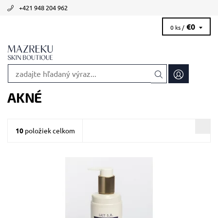
+421 948 204 962
€0
0 ks /
AKNÉ
10
položiek celkom
Odporúčané pre zmiešanú a/alebo mastnú pleť.
Dostupnosť:
Skladom 4 ks
Kód:
1827/50
Značka:
Biologique Recherche