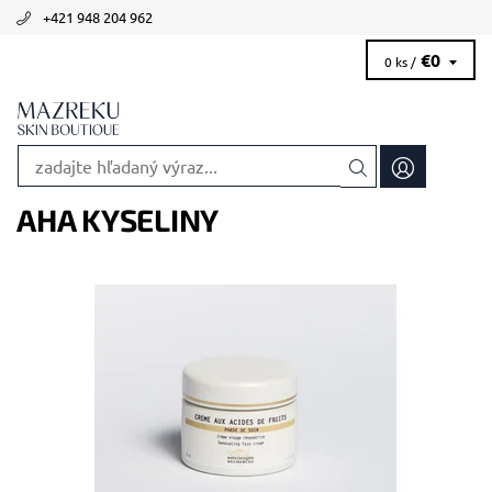
+421 948 204 962
€0
0 ks /
AHA KYSELINY
Odporúčané pre zrelú a/alebo aknóznu pleť.
Dostupnosť:
Skladom 4 ks
Kód:
1797
Značka:
Biologique Recherche