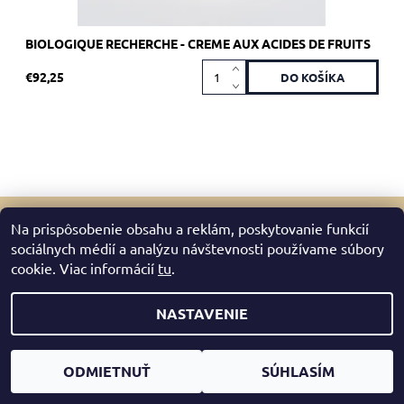
BIOLOGIQUE RECHERCHE - CREME AUX ACIDES DE FRUITS
€92,25
Na prispôsobenie obsahu a reklám, poskytovanie funkcií
sociálnych médií a analýzu návštevnosti používame súbory
2026 © Mazreku Skin Boutique, všetky práva vyhradené
cookie. Viac informácií
tu
.
Upraviť nastavenie cookies
Vytvoril Shoptet
NASTAVENIE
ODMIETNUŤ
SÚHLASÍM